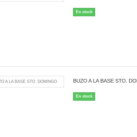
En stock
BUZO A LA BASE STO. D
En stock