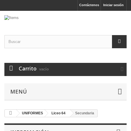
Contáctenos
Iniciar sesión
Carrito
vacío
MENÚ
UNIFORMES
Liceo 64
Secundaria