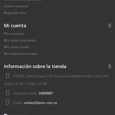
Sobre nosotros
Mapa del sitio
Mi cuenta
Mis compras
Mis vales descuento
Mis direcciones
Mis datos personales
Información sobre la tienda
ITEMS, Carlos Anaya 2722 Esquina Garibaldi Horario: Lun a Vie
8:00 a 12:30 / 13:00 a 17:00
Llámenos ahora:
24808987
Email:
ventas@items.com.uy