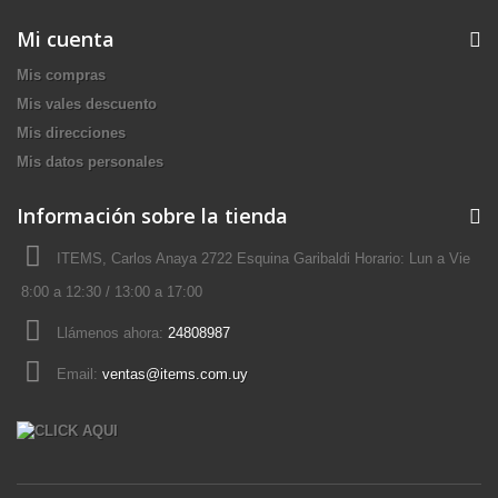
Mi cuenta
Mis compras
Mis vales descuento
Mis direcciones
Mis datos personales
Información sobre la tienda
ITEMS, Carlos Anaya 2722 Esquina Garibaldi Horario: Lun a Vie
8:00 a 12:30 / 13:00 a 17:00
Llámenos ahora:
24808987
Email:
ventas@items.com.uy